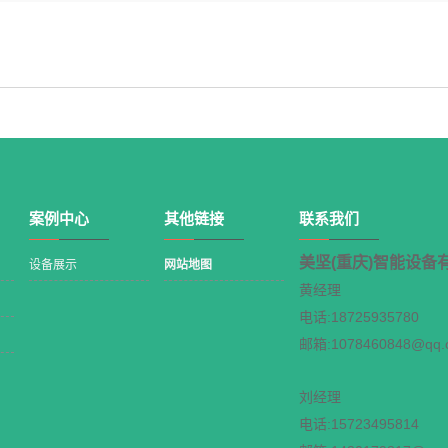
案例中心
其他链接
联系我们
美坚(重庆)智能设备
设备展示
网站地图
黄经理
电话:18725935780
邮箱:1078460848@qq.
刘经理
电话:15723495814