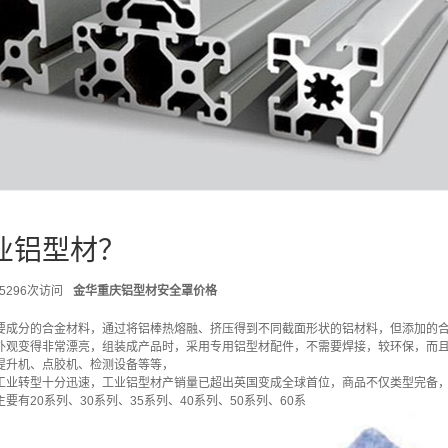
业铝型材？
5296次访问
金华重庆铝型材安全罩价格
要成分的合金材料，通过将铝棒热熔融、挤压得到不同截面形状的铝材料，但添加的合
外观变得非常漂亮，组装成产品时，采用专用铝型材配件，不需要焊接，较环保，而
提升机、点胶机、检测设备等等，
工业转型十分迅速，工业铝型材产销量已超出英国变成全球首位，商品不仅类型完备
要有20系列、30系列、35系列、40系列、50系列、60系