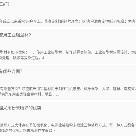
工好？
 年成立以来秉承“用户至上、量身定制”的经营理念；以“客户满意度”为核心标准；为客
使用工业铝型材?
型材有如下优势：一、使用工业铝型材，制作过程更简单。工业铝型材只需设计、切断
处理、喷漆等复杂过程。&...
处有哪些方面？
有哪些方面？航空航天用铝型材用于制作飞机蒙皮、机身框架、大梁、旋翼、螺旋桨
供汽车用各类铝合金材料，地铁、...
理采用粉末喷涂的优势
处理方式大体存在着阳极氧化、电泳涂装及粉末喷涂三种处理方式，每一种方式都各
喷涂的优势。粉末喷涂存在着以下...