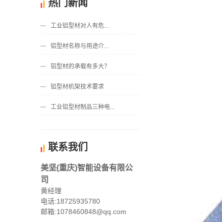
热门新闻
工业铝型材​对人有危...
铝型材​名称与用途介...
铝型材的承载有多大？
铝型材机架​技术要求
工业铝型材制品三种电...
联系我们
美坚(重庆)智能设备有限公
司
黄经理
电话:18725935780
邮箱:1078460848@qq.com