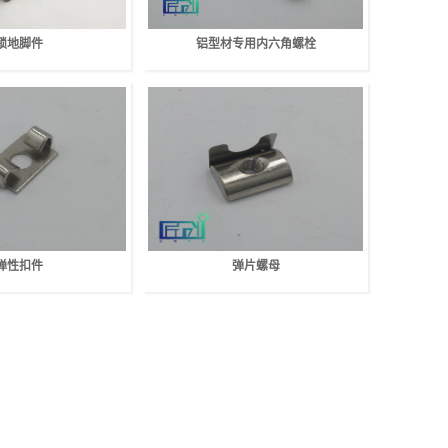
锁地脚件
铝型材专用内六角螺栓
弹性扣件
弹片螺母