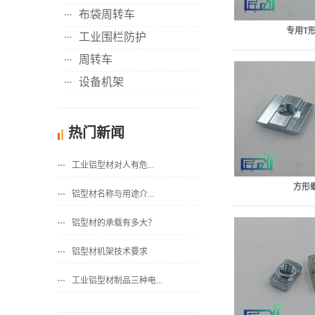
布袋周转车
专用T
工业围栏防护
周转车
设备机架
热门新闻
工业铝型材​对人有危...
方形
铝型材​名称与用途介...
铝型材的承载有多大？
铝型材机架​技术要求
工业铝型材制品三种电...